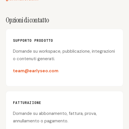
Content Marketers
Shopify Stores
Opzioni di contatto
Ecommerce
Local Businesses
WordPress Sites
Webflow Sites
SUPPORTO PRODOTTO
Domande su workspace, pubblicazione, integrazioni
WordPress
WordPress.com
o contenuti generati.
Webflow
Framer
team@earlyseo.com
Ghost
HubSpot
Shopify
Shopify Token
Wix
Squarespace
FATTURAZIONE
Notion
Webhook
Domande su abbonamento, fattura, prova,
SDK
annullamento o pagamento.