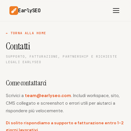
EarlySEO
←
TORNA ALLA HOME
Contatti
AI Content Planner
AI Website Analysis
SUPPORTO, FATTURAZIONE, PARTNERSHIP E RICHIESTE
Competitor-Aware
SEO Operations
Content
LEGALI EARLYSEO
Research-Backed AI
AI Article Generator
Content
Come contattarci
Multilingual SEO
Article Rewrites
Content
Scrivici a
team@earlyseo.com
. Includi workspace, sito,
CMS collegato e screenshot o errori utili per aiutarci a
rispondere più velocemente.
SaaS Founders
Startups
Di solito rispondiamo a supporto e fatturazione entro 1-2
giorni lavorativi.
Solo Founders
Agencies